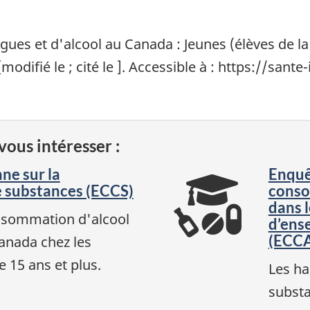
s et d'alcool au Canada : Jeunes (élèves de la 7
[modifié le
; cité le
]. Accessible à : https://san
vous intéresser :
ne sur la
Enquê
 substances (ECCS)
conso
dans 
nsommation d'alcool
d’ens
(ECC
anada chez les
 15 ans et plus.
Les h
substa