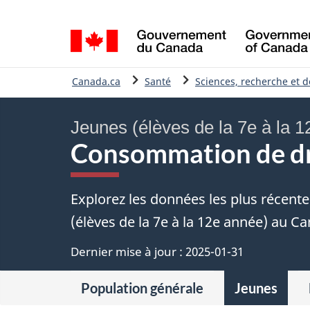
Sélection
de
la
Vous
langue
Canada.ca
Santé
Sciences, recherche et 
êtes
ici
Jeunes (élèves de la 7e à la 
:
Consommation de dr
Explorez les données les plus récent
(élèves de la 7e à la 12e année) au C
Dernier mise à jour :
2025-01-31
Population générale
Jeunes