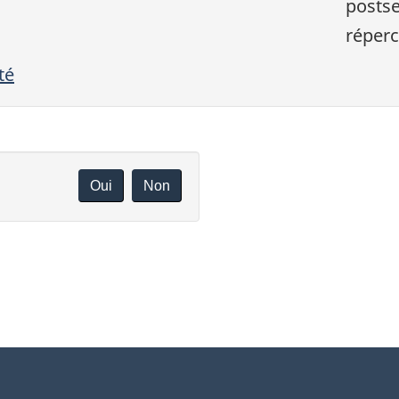
postse
réperc
té
Oui
Non