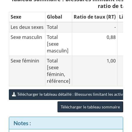
ratio de tau
Sexe
Global
Ratio de taux (RT)
Limit
Les deux sexes
Total
-
Sexe masculin
Total
0,88
[sexe
masculin]
Sexe féminin
Total
1,00
[sexe
féminin,
référence]
Télécharger le tableau détaillé : Blessures limitant les activités
Notes :