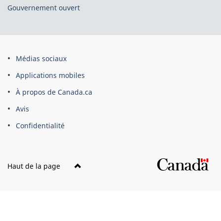
Gouvernement ouvert
À
Médias sociaux
propos
Applications mobiles
de
À propos de Canada.ca
ce
Avis
site
Confidentialité
Haut de la page