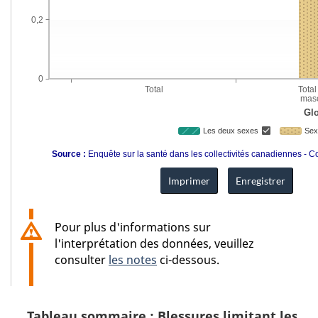
0,2
0
Total
Total
masc
Gl
Les deux sexes
Sex
Source : 
Enquête sur la santé dans les collectivités canadiennes -
Pour plus d'informations sur
l'interprétation des données, veuillez
consulter
les notes
ci-dessous.
Tableau sommaire : Blessures limitant les act