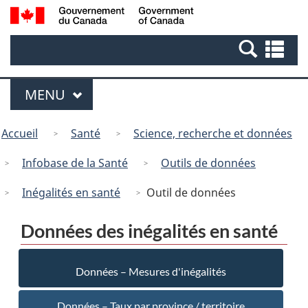
Gouvernement
Passer
Version
Search
du
au
HTML
and
Se
Canada
contenu
simplifiée
menus
an
principal
me
Menu
MENU
PRINCIPAL
Vous
Accueil
Santé
Science, recherche et données
êtes
ici:
Infobase de la Santé
Outils de données
Inégalités en santé
Outil de données
Données des inégalités en santé
Données – Mesures d'inégalités
Données – Taux par province / territoire