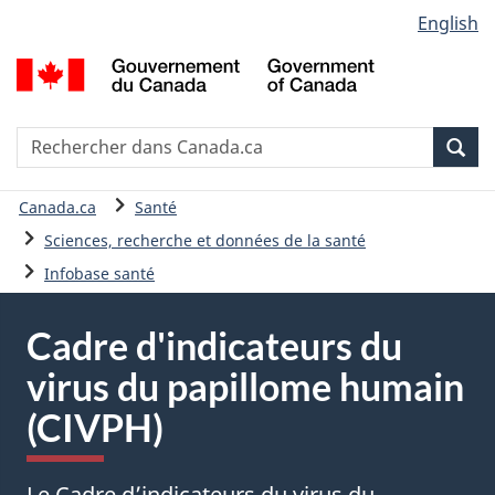
Sélection
English
Passer
Version
de
au
HTML
G
contenu
simplifiée
la
d
principal
C
langue
/
Recherche
R
Rec
G
d
o
C
Vous
Canada.ca
Santé
C
êtes
Sciences, recherche et données de la santé
ici
Infobase santé
:
Cadre d'indicateurs du
virus du papillome humain
(CIVPH)
Le Cadre d’indicateurs du virus du