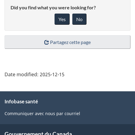
Did you find what you were looking for?
Yes
No
Partagez cette page
Date modified:
2025-12-15
À
Infobase santé
propos
de
Communiquer avec nous par courriel
ce
site
Gouvernement du Canada