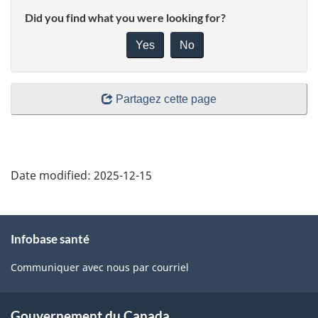
Did you find what you were looking for?
Yes
No
Partagez cette page
Date modified:
2025-12-15
À
Infobase santé
propos
de
Communiquer avec nous par courriel
ce
site
Gouvernement du Canada