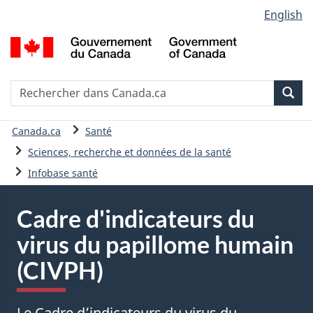
Sélection
English
Passer
Version
de
au
HTML
G
contenu
simplifiée
la
d
principal
C
langue
/
Recherche
R
Rec
G
d
o
C
Vous
Canada.ca
Santé
C
êtes
Sciences, recherche et données de la santé
ici
Infobase santé
:
Cadre d'indicateurs du
virus du papillome humain
(CIVPH)
Le Cadre d’indicateurs du virus du