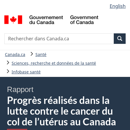
Sélection
English
Passer
Version
de
au
HTML
G
contenu
simplifiée
la
d
principal
C
langue
/
Recherche
R
Rec
G
d
o
C
Vous
Canada.ca
Santé
C
êtes
Sciences, recherche et données de la santé
ici
Infobase santé
:
Rapport
Progrès réalisés dans la
lutte contre le cancer du
col de l’utérus au Canada